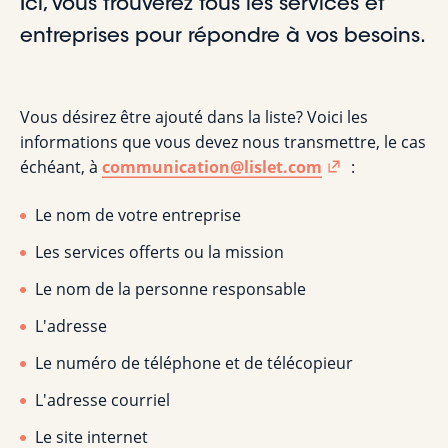
Ici, vous trouverez tous les services et
entreprises pour répondre à vos besoins.
Vous désirez être ajouté dans la liste? Voici les
informations que vous devez nous transmettre, le cas
échéant, à
communication@lislet.com
:
Le nom de votre entreprise
Les services offerts ou la mission
Le nom de la personne responsable
L'adresse
Le numéro de téléphone et de télécopieur
L'adresse courriel
Le site internet