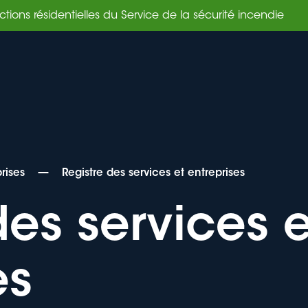
ns résidentiels
—
rises
Registre des services et entreprises
des services e
es