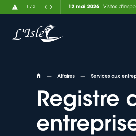
7 août 2026
- Vente de terrai
2
/
3
—
—
Affaires
Services aux entrep
Registre 
Rechercher
entrepris