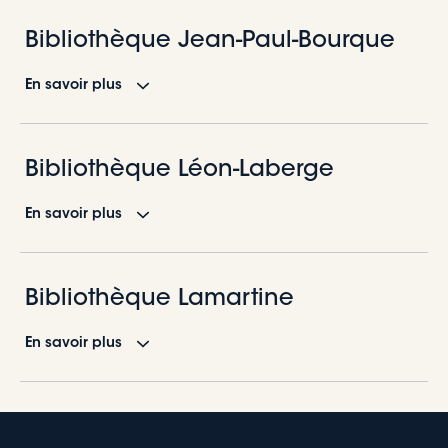
Bibliothèque Jean-Paul-Bourque
En savoir plus
Bibliothèque Léon-Laberge
En savoir plus
Lieu
50, chemin des Pionniers Est, L’Islet (Québec) G0R 2B0
Bibliothèque Lamartine
En savoir plus
Services offerts
Lieu
Livres français et anglais (enfants, adolescents et
284, boulevard Nilus-Leclerc, L’Islet (Québec) G0R 2C0
adultes)