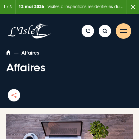
ée de 6 mois
12 mai 2026
- Visites d'inspections résidentielles du Service de la sécurité incendie
7 août
1
/
3
—
Affaires
Affaires
Rechercher