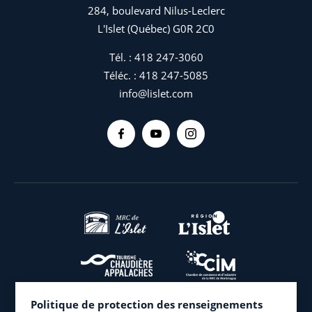
284, boulevard Nilus-Leclerc
L'Islet (Québec) G0R 2C0
Coût :
25 $
Tél. :
418 247-3060
Téléc. :
418 247-5085
Quand :
À confirmer. De la fin mai à la mi-août 2026.
info@lislet.com
Équipement
• Le port du casque avec grille est obligatoire.
• Tous les joueurs doivent porter des gants de hockey ou
de dek hockey.
• Le port de jambières de hockey ou de dek hockey est
Réservations
obligatoire.
Réserver ou s’informer
:
loisirs@lislet.com
et / ou
• Les bâtons de dek sont recommandés. Il ne doit pas y
418 247-3060 poste 228
avoir de « tape » sur la palette. Si le bâton est usé ou
endommagé et représente un risque de blessure, l’arbitre
Date limite pour réserver
: mercredi précédant la date
Politique de protection des renseignements