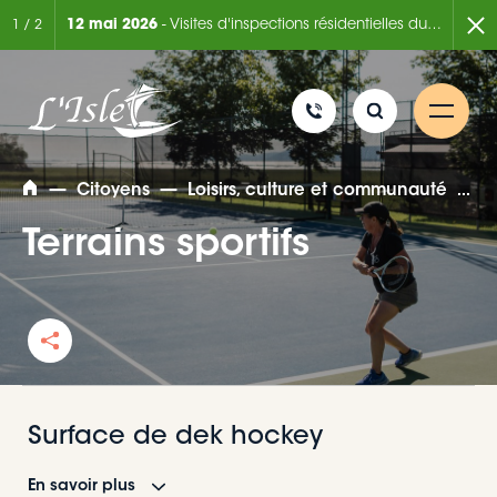
2 mai 2026
- Visites d'inspections résidentielles du Service de la sécurité incendie
2 mars 2026
- Permis de
2
/
2
—
—
—
Citoyens
Loisirs, culture et communauté
T
Terrains sportifs
Rechercher
Surface de dek hockey
En savoir plus